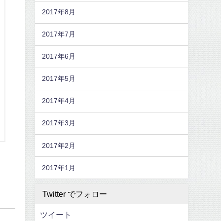
2017年8月
2017年7月
2017年6月
2017年5月
2017年4月
2017年3月
2017年2月
2017年1月
Twitter でフォロー
ツイート