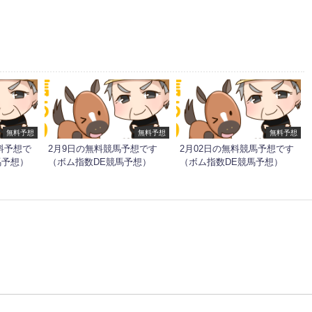
無料予想
無料予想
無料予想
無料予想で
2月9日の無料競馬予想です
2月02日の無料競馬予想です
馬予想）
（ボム指数DE競馬予想）
（ボム指数DE競馬予想）