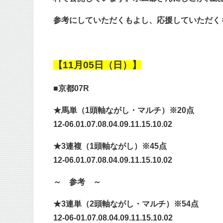
参考にしていただくもよし、応援していただく
【11月05日（日）】
■京都07R
★馬単（1頭軸ながし・マルチ）※20点
12-06.01.07.08.04.09.11.15.10.02
★3連複（1頭軸ながし）※45点
12-06.01.07.08.04.09.11.15.10.02
～ 参考 ～
★3連単（2頭軸ながし・マルチ）※54点
12-06-01.07.08.04.09.11.15.10.02