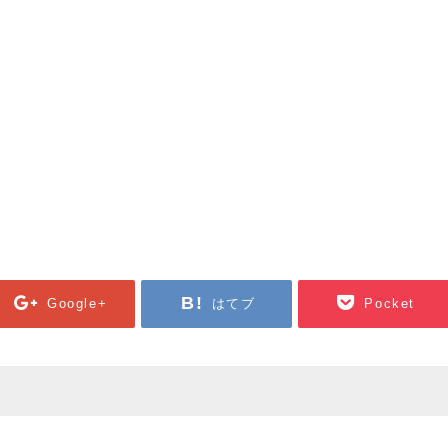
Google+
はてブ
Pocket