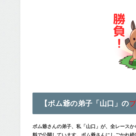
【ボム爺の弟子「山口」の
ボム爺さんの弟子、私「山口」が、全レースか
料で公開しています。
ボム爺さんにしごかれ続