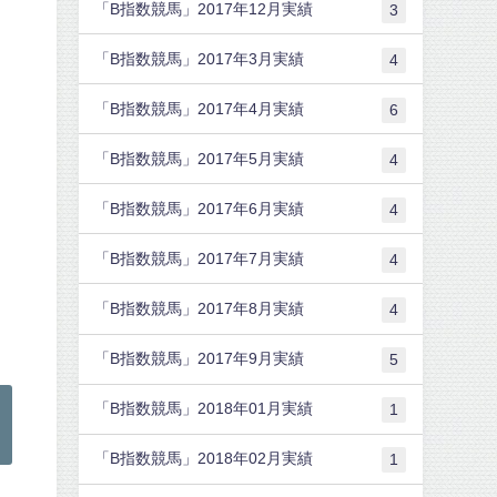
「B指数競馬」2017年12月実績
3
「B指数競馬」2017年3月実績
4
「B指数競馬」2017年4月実績
6
「B指数競馬」2017年5月実績
4
「B指数競馬」2017年6月実績
4
「B指数競馬」2017年7月実績
4
「B指数競馬」2017年8月実績
4
「B指数競馬」2017年9月実績
5
「B指数競馬」2018年01月実績
1
「B指数競馬」2018年02月実績
1