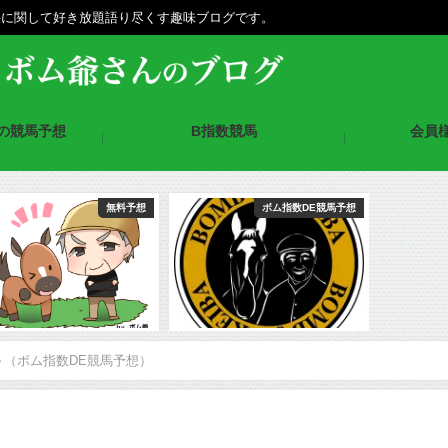
果に関して好き放題語り尽くす趣味ブログです。
の競馬予想
B指数競馬
会員
ボム指数DE競馬予想
無料予想
～（ボム指数DE競馬予想）