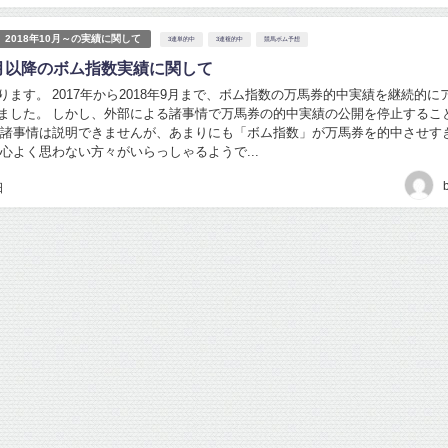
2018年10月～の実績に関して
3連単的中
3連複的中
競馬ボム予想
10月以降のボム指数実績に関して
ります。 2017年から2018年9月まで、ボム指数の万馬券的中実績を継続的に
ました。 しかし、外部による諸事情で万馬券の的中実績の公開を停止するこ
 諸事情は説明できませんが、あまりにも「ボム指数」が万馬券を的中させす
を心よく思わない方々がいらっしゃるようで...
b
日