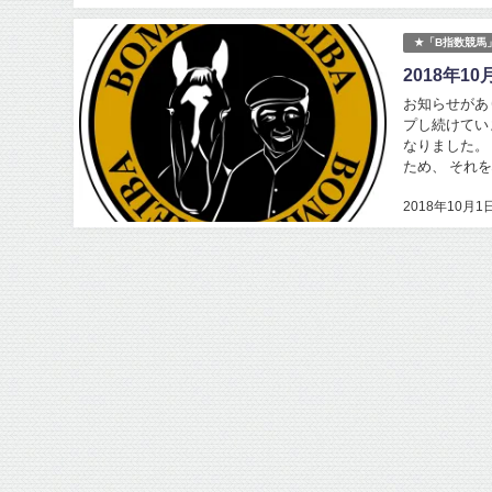
★「B指数競馬」
2018年
お知らせがあ
プし続けてい
なりました。
ため、 それ
2018年10月1