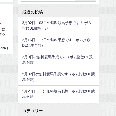
最近の投稿
3月02日・03日の無料競馬予想です！ ボム
アッ
指数DE競馬予想
とに
ぎる
2月16日・17日の無料予想です（ボム指数
DE競馬予想）
onb-jii
2月9日の無料競馬予想です（ボム指数DE競
馬予想）
2月02日の無料競馬予想です（ボム指数DE競
馬予想）
1月27日（日）無料競馬予想 ボム指数DE競
馬予想
カテゴリー