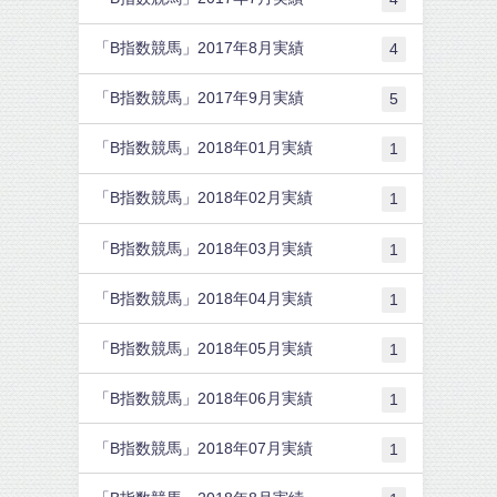
「B指数競馬」2017年8月実績
4
「B指数競馬」2017年9月実績
5
「B指数競馬」2018年01月実績
1
「B指数競馬」2018年02月実績
1
「B指数競馬」2018年03月実績
1
「B指数競馬」2018年04月実績
1
「B指数競馬」2018年05月実績
1
「B指数競馬」2018年06月実績
1
「B指数競馬」2018年07月実績
1