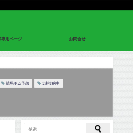
様専用ページ
お問合せ
競馬ボム予想
3連複的中