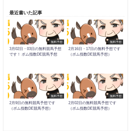
す)
最近書いた記事
無料予想
無料予想
3月02日・03日の無料競馬予想
2月16日・17日の無料予想です
です！ ボム指数DE競馬予想
（ボム指数DE競馬予想）
無料予想
無料予想
2月9日の無料競馬予想です
2月02日の無料競馬予想です
（ボム指数DE競馬予想）
（ボム指数DE競馬予想）