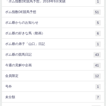
「ボム指数DE競馬予想」2018年9月実績
1
ボム指数DE競馬予想
51
ボム爺からのお知らせ
5
ボム爺の好きな馬（動画）
6
ボム爺の弟子「山口」日記
1
ボム爺の競馬日記
43
今週の見解や企画
41
会員限定
12
号外
1
未分類
7