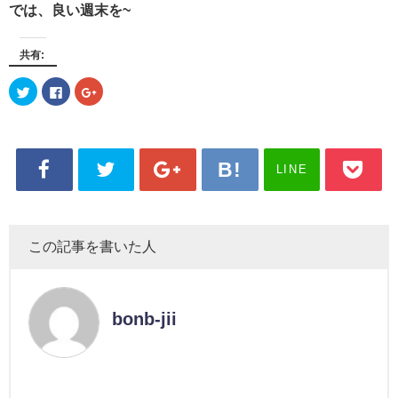
では、良い週末を~
共有:
ク
Facebook
ク
リ
で
リ
ッ
共
ッ
ク
有
ク
し
す
し
て
る
て
Twitter
に
Google+
で
は
で
LINE
共
ク
共
有
リ
有
(新
ッ
(新
し
ク
し
い
し
い
ウ
て
ウ
ィ
く
ィ
この記事を書いた人
ン
だ
ン
ド
さ
ド
ウ
い
ウ
で
(新
で
開
し
開
き
い
き
ま
ウ
ま
bonb-jii
す)
ィ
す)
ン
ド
ウ
で
開
き
ま