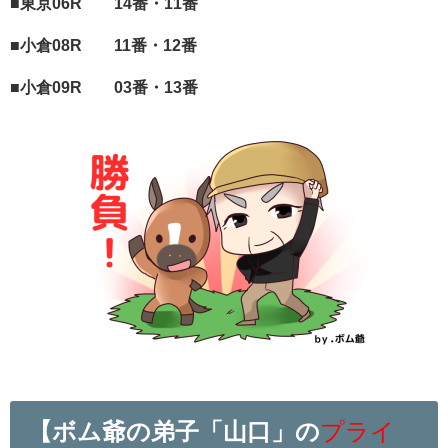
■東京06R 14番・11番
■小倉08R 11番・12番
■小倉09R 03番・13番
【ボム爺の弟子「山口」の
プライ