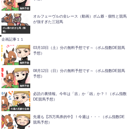
無料予想
オルフェーヴルの全レース（動画）ボム爺・個性と競馬
が強すぎた三冠馬
未
ボム爺の好きな馬（動
分
画）
類
企画記事１１
03月10日（土）分の無料予想です～（ボム指数DE競馬
予想）
無料予想
08月12日（日）分の無料予想です～（ボム指数DE競馬
予想）
無料予想
必読の裏情報。今年は「吉」か「凶」か？！（ボム指数
DE競馬予想）
今週の見解や企画
先週も【25万馬券的中】！今週は・・・（ボム指数DE
競馬予想）