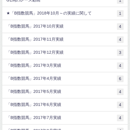
1
★「B指数競馬」2018年10月～の実績に関して
1
「B指数競馬」2017年10月実績
4
「B指数競馬」2017年11月実績
4
「B指数競馬」2017年12月実績
3
「B指数競馬」2017年3月実績
4
「B指数競馬」2017年4月実績
6
「B指数競馬」2017年5月実績
4
「B指数競馬」2017年6月実績
4
「B指数競馬」2017年7月実績
4