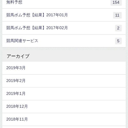
無料予想
154
競馬ボム予想【結果】2017年01月
11
競馬ボム予想【結果】2017年02月
2
競馬関連サービス
5
アーカイブ
2019年3月
2019年2月
2019年1月
2018年12月
2018年11月