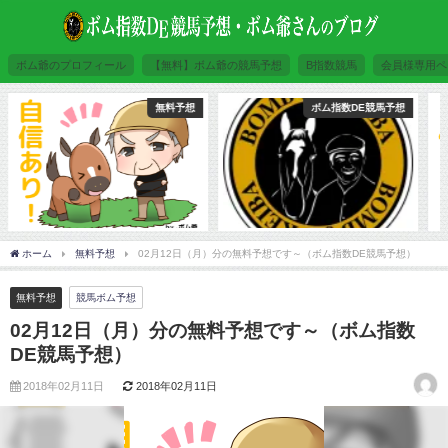
ボム爺のプロフィール
【無料】ボム爺の競馬予想
B指数競馬
会員様専用ペ
無料予想
ボム指数DE競馬予想
ホーム
無料予想
02月12日（月）分の無料予想です～（ボム指数DE競馬予想）
無料予想
競馬ボム予想
02月12日（月）分の無料予想です～（ボム指数
DE競馬予想）
2018年02月11日
2018年02月11日