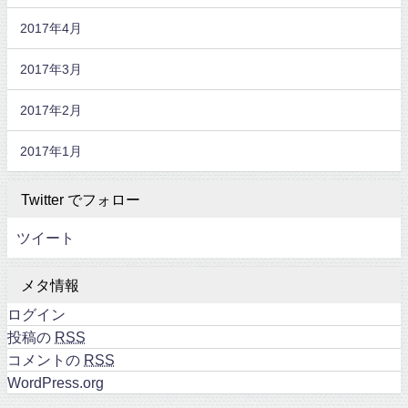
2017年4月
2017年3月
2017年2月
2017年1月
Twitter でフォロー
ツイート
メタ情報
ログイン
投稿の
RSS
コメントの
RSS
WordPress.org