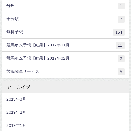
号外
1
未分類
7
無料予想
154
競馬ボム予想【結果】2017年01月
11
競馬ボム予想【結果】2017年02月
2
競馬関連サービス
5
アーカイブ
2019年3月
2019年2月
2019年1月