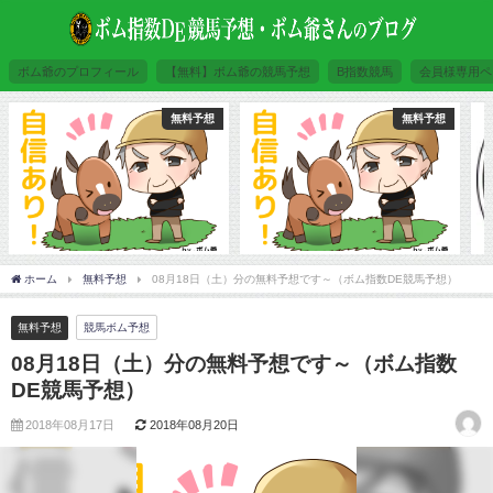
ボム爺のプロフィール
【無料】ボム爺の競馬予想
B指数競馬
会員様専用ペ
予想
無料予想
ボム指数DE競馬予想
ホーム
無料予想
08月18日（土）分の無料予想です～（ボム指数DE競馬予想）
無料予想
競馬ボム予想
08月18日（土）分の無料予想です～（ボム指数
DE競馬予想）
2018年08月17日
2018年08月20日