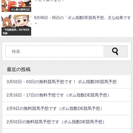
ボム爺の競馬日記
8月06日・05日の「ボム指数DE競馬予想」主な結果です
～
「B指数競馬」2017年8月
実績
最近の投稿
3月02日・03日の無料競馬予想です！ ボム指数DE競馬予想
2月16日・17日の無料予想です（ボム指数DE競馬予想）
2月9日の無料競馬予想です（ボム指数DE競馬予想）
2月02日の無料競馬予想です（ボム指数DE競馬予想）