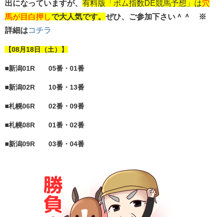
出になっていますが、
有料版「ボム指数DE競馬予想」は
穴
馬が目白押し
で大人気です。
ぜひ、ご参加下さい＾＾ ※
詳細は
コチラ
【08月18日（土）】
■新潟01R 05番・01番
■新潟02R 10番・13番
■札幌06R 02番・09番
■札幌08R 01番・02番
■新潟09R 03番・04番