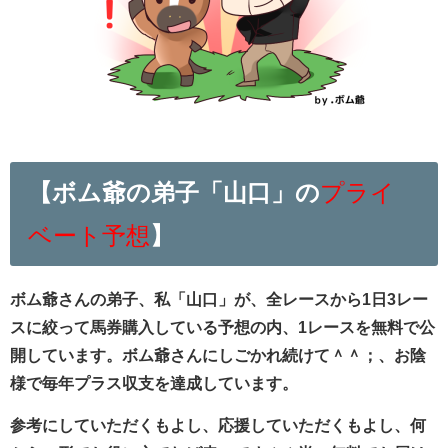
【ボム爺の弟子「山口」の
プライ
ベート予想
】
ボム爺さんの弟子、私「山口」が、全レースから
1日3レー
スに絞って馬券購入している予想の内、
1レースを無料で公
開しています。
ボム爺さんにしごかれ続けて＾＾；、お陰
様で
毎年プラス収支を達成しています。
参考にしていただくもよし、応援していただくもよし、
何