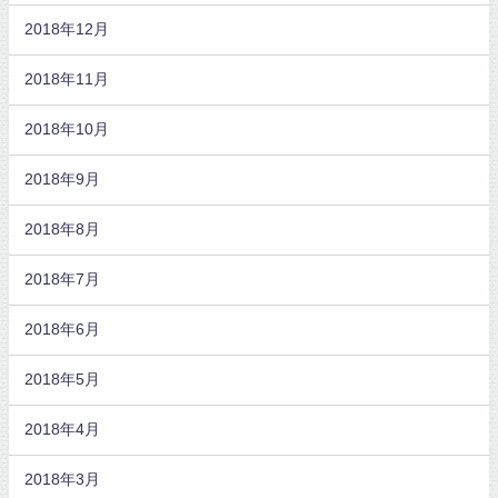
2018年12月
2018年11月
2018年10月
2018年9月
2018年8月
2018年7月
2018年6月
2018年5月
2018年4月
2018年3月