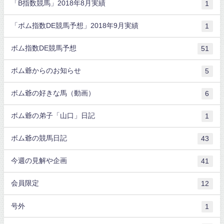
「B指数競馬」2018年8月実績
1
「ボム指数DE競馬予想」2018年9月実績
1
ボム指数DE競馬予想
51
ボム爺からのお知らせ
5
ボム爺の好きな馬（動画）
6
ボム爺の弟子「山口」日記
1
ボム爺の競馬日記
43
今週の見解や企画
41
会員限定
12
号外
1