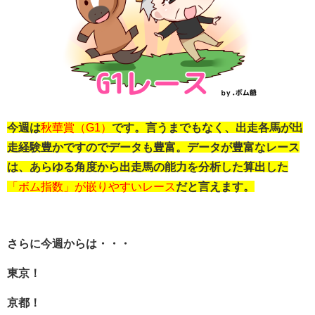
今週は
秋華賞（G1）
です。
言うまでもなく、出走各馬が出
走経験豊かですのでデータも豊富。
データが豊富なレース
は、あらゆる角度から出走馬の能力を分析した
算出した
「ボム指数」が嵌りやすいレース
だと言えます。
さらに今週からは・・・
東京！
京都！