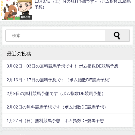
10月07日（土）分の無料予想です～（ボム指数DE競馬
予想）
無料予想
最近の投稿
3月02日・03日の無料競馬予想です！ ボム指数DE競馬予想
2月16日・17日の無料予想です（ボム指数DE競馬予想）
2月9日の無料競馬予想です（ボム指数DE競馬予想）
2月02日の無料競馬予想です（ボム指数DE競馬予想）
1月27日（日）無料競馬予想 ボム指数DE競馬予想