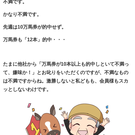
不満です。
かなり不満です。
先週は10万馬券が的中せず。
万馬券も「12本」的中・・・
たまに他社から「万馬券が10本以上も的中しといて不満っ
て、嫌味か！」
とお叱りをいただくのですが、不満なもの
は不満ですからね。
激勝しないと私どもも、会員様もスカ
ッとしないわけです。