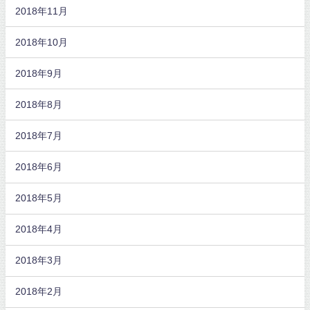
2018年11月
2018年10月
2018年9月
2018年8月
2018年7月
2018年6月
2018年5月
2018年4月
2018年3月
2018年2月