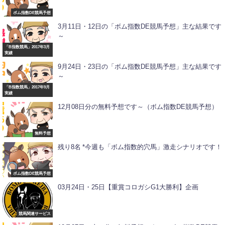
ボム指数DE競馬予想
3月11日・12日の「ボム指数DE競馬予想」主な結果です
～
「B指数競馬」2017年3月
実績
9月24日・23日の「ボム指数DE競馬予想」主な結果です
～
「B指数競馬」2017年9月
実績
12月08日分の無料予想です～（ボム指数DE競馬予想）
無料予想
残り8名 *今週も「ボム指数的穴馬」激走シナリオです！
ボム指数DE競馬予想
03月24日・25日【重賞コロガシG1大勝利】企画
競馬関連サービス