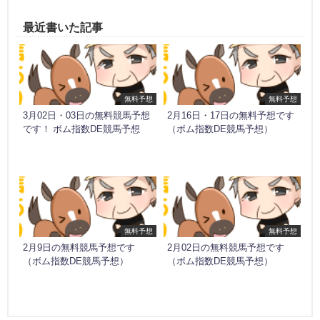
す)
最近書いた記事
無料予想
無料予想
3月02日・03日の無料競馬予想
2月16日・17日の無料予想です
です！ ボム指数DE競馬予想
（ボム指数DE競馬予想）
無料予想
無料予想
2月9日の無料競馬予想です
2月02日の無料競馬予想です
（ボム指数DE競馬予想）
（ボム指数DE競馬予想）