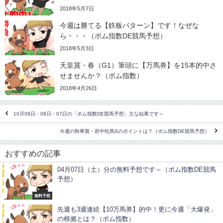
2018年5月7日
今週は勝てる【鉄板パターン】です！なぜな
ら・・・（ボム指数DE競馬予想）
2018年5月3日
天皇賞・春（G1）筆頭に【万馬券】を15本的中さ
せませんか？（ボム指数）
2018年4月26日
10月09日・08日・07日の「ボム指数DE競馬予想」主な結果です～
今週の秋華賞・府中牝馬Sのポイントは？（ボム指数DE競馬予想）
おすすめの記事
04月07日（土）分の無料予想です～（ボム指数DE競馬
予想）
無料予想
先週も3週連続【10万馬券】的中！更に今週「大爆発」
の根拠とは？（ボム指数）