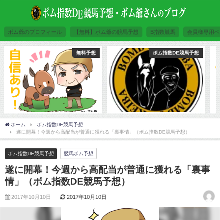
ボム爺のプロフィール
【無料】ボム爺の競馬予想
B指数競馬
会員様専用ペ
無料予想
ボム指数DE競馬予想
ホーム
ボム指数DE競馬予想
遂に開幕！今週から高配当が普通に獲れる「裏事情」（ボム指数DE競馬予想）
ボム指数DE競馬予想
競馬ボム予想
遂に開幕！今週から高配当が普通に獲れる「裏事
情」（ボム指数DE競馬予想）
2017年10月10日
2017年10月10日