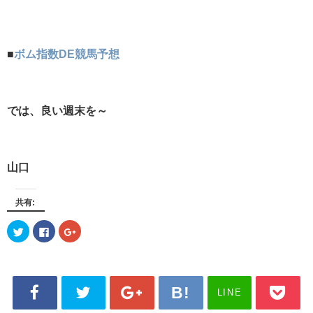
■
ボム指数DE競馬予想
では、良い週末を～
山口
共有:
ク
Facebook
ク
リ
で
リ
ッ
共
ッ
ク
有
ク
し
す
し
て
る
て
Twitter
に
Google+
で
は
で
LINE
共
ク
共
有
リ
有
(新
ッ
(新