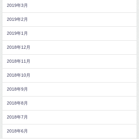
2019年3月
2019年2月
2019年1月
2018年12月
2018年11月
2018年10月
2018年9月
2018年8月
2018年7月
2018年6月