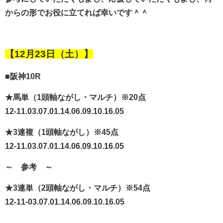
からの形でお役に立てれば幸いです＾＾
【12月23日（土）】
■阪神10R
★馬単（1頭軸ながし・マルチ）※20点
12-11.03.07.01.14.06.09.10.16.05
★3連複（1頭軸ながし）※45点
12-11.03.07.01.14.06.09.10.16.05
～ 参考 ～
★3連単（2頭軸ながし・マルチ）※54点
12-11-03.07.01.14.06.09.10.16.05