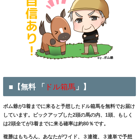
■【無料 「
ドル箱馬
」】
ボム爺が3着までに来ると予想した
ドル箱馬を無料でお届け
しています。
ピックアップした2頭の馬の内、1頭、もしく
は2頭全てが
3着までに来る確率は約80％です。
複勝はもちろん、あなたがワイド、３連複、３連単で
予想