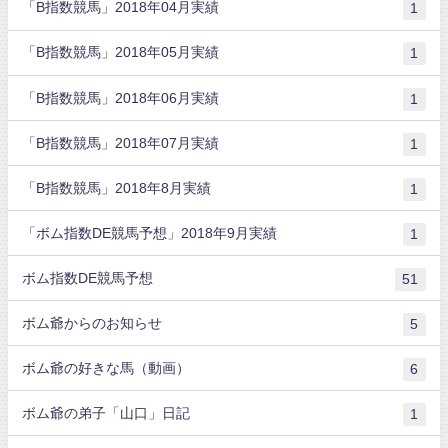
「B指数競馬」2018年04月実績
1
「B指数競馬」2018年05月実績
1
「B指数競馬」2018年06月実績
1
「B指数競馬」2018年07月実績
1
「B指数競馬」2018年8月実績
1
「ボム指数DE競馬予想」2018年9月実績
1
ボム指数DE競馬予想
51
ボム爺からのお知らせ
5
ボム爺の好きな馬（動画）
6
ボム爺の弟子「山口」日記
1