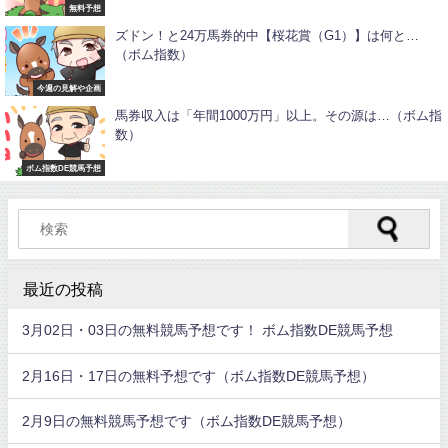
無料予想
ズドン！と24万馬券的中【桜花賞（G1）】は何と…
（ボム指数）
今週の見解や企画
馬券収入は「年間1000万円」以上。その源は…（ボム指
数）
ボム指数DE競馬予想
最近の投稿
3月02日・03日の無料競馬予想です！ ボム指数DE競馬予想
2月16日・17日の無料予想です（ボム指数DE競馬予想）
2月9日の無料競馬予想です（ボム指数DE競馬予想）