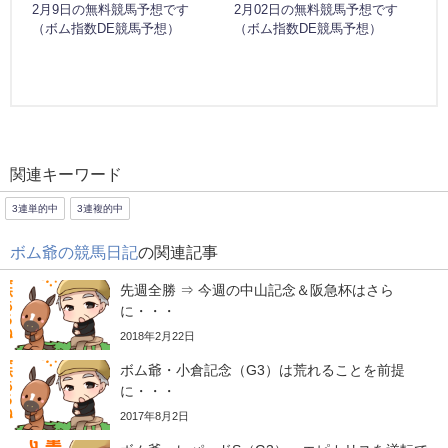
2月9日の無料競馬予想です
2月02日の無料競馬予想です
（ボム指数DE競馬予想）
（ボム指数DE競馬予想）
関連キーワード
3連単的中
3連複的中
ボム爺の競馬日記
の関連記事
先週全勝 ⇒ 今週の中山記念＆阪急杯はさら
に・・・
2018年2月22日
ボム爺・小倉記念（G3）は荒れることを前提
に・・・
2017年8月2日