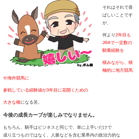
それはそれで喜
ばしいことです
が、
何より
2年目も
JRAで一定数の
騎乗経験を
積みながら、積
極的に地方競馬
や海外競馬に
参戦している
経験値が3年目に花開くための
大きな糧
になる筈。
今後の成長カーブが楽しみでなりません。
もちろん、騎手はビジネスと同じで、単に上手いだけで
成り立つものではなく、人脈などを含む業界内の政治力的な