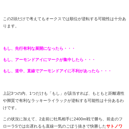
この2頭だけで考えてもオークスでは順位が逆転する可能性は十分あ
ります。
もし、先行有利な展開になったら・・・
もし、アーモンドアイにマークが集中したら・・・
もし、道中、直線でアーモンドアイに不利があったら・・・
上記3つの内、1つだけも「もし」が該当すれば、もともと距離適性
や脚質で有利なラッキーライラックが逆転する可能性は十分あるわ
けです。
この状況に加えて、2走前に牡馬相手に2400m戦で勝ち、前走のフ
ローラSでは出遅れるも直線一気のごぼう抜きで快勝した
サトノワ