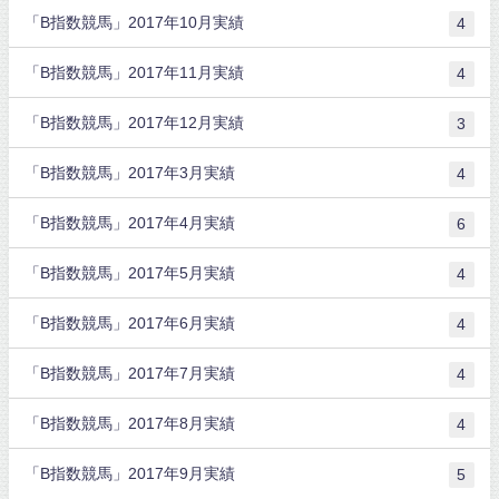
「B指数競馬」2017年10月実績
4
「B指数競馬」2017年11月実績
4
「B指数競馬」2017年12月実績
3
「B指数競馬」2017年3月実績
4
「B指数競馬」2017年4月実績
6
「B指数競馬」2017年5月実績
4
「B指数競馬」2017年6月実績
4
「B指数競馬」2017年7月実績
4
「B指数競馬」2017年8月実績
4
「B指数競馬」2017年9月実績
5