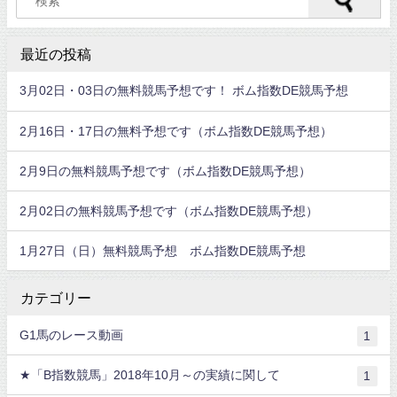
最近の投稿
3月02日・03日の無料競馬予想です！ ボム指数DE競馬予想
2月16日・17日の無料予想です（ボム指数DE競馬予想）
2月9日の無料競馬予想です（ボム指数DE競馬予想）
2月02日の無料競馬予想です（ボム指数DE競馬予想）
1月27日（日）無料競馬予想 ボム指数DE競馬予想
カテゴリー
G1馬のレース動画
1
★「B指数競馬」2018年10月～の実績に関して
1