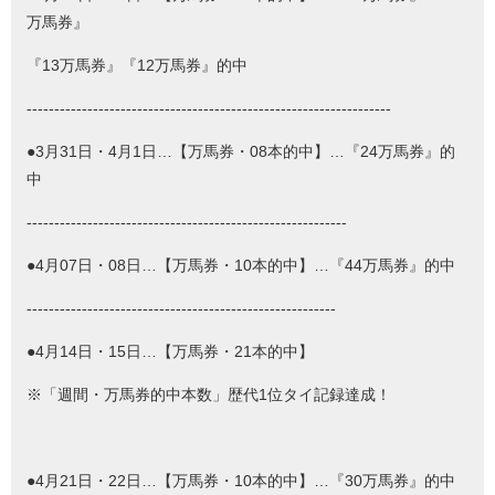
万馬券』
『13万馬券』『12万馬券』的中
------------------------------------------------------------------
●3月31日・4月1日…【万馬券・08本的中】…『24万馬券』的
中
----------------------------------------------------------
●4月07日・08日…【万馬券・10本的中】…『44万馬券』的中
--------------------------------------------------------
●4月14日・15日…【万馬券・21本的中】
※「週間・万馬券的中本数」歴代1位タイ記録達成！
●4月21日・22日…【万馬券・10本的中】…『30万馬券』的中