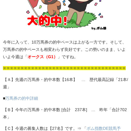
今年に入って、10万馬券の的中ペースは上がる一方です。そして、
万馬券の的中ペースも相変わらず良好です。この勢いのまま、いよ
いよ今週は「
オークス（G1）
」ですね。
※※※※※※※※※※※※※※※※※※※※※※※※※※※※※※※※※※※
【Ａ】先週の万馬券・的中本数【16本】 … 歴代最高記録「21本/
週」
■
万馬券の的中詳細
【Ｂ】今年の万馬券・的中本数 [合計 237本] … 昨年「合計702
本」
【Ｃ】今週の募集人数は【27名】です。⇒ 「
ボム指数DE競馬予