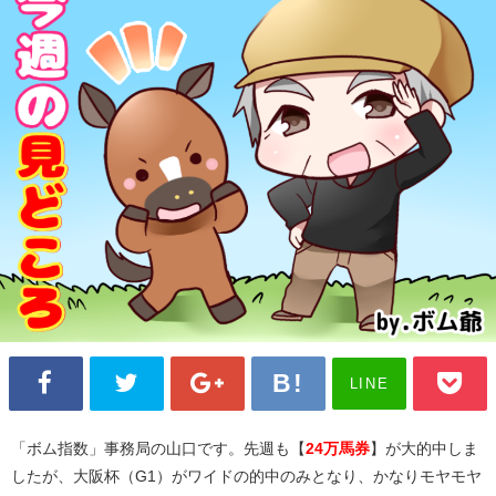
LINE
「ボム指数」事務局の山口です。先週も【
24万馬券
】が大的中しま
したが、大阪杯（G1）がワイドの的中のみとなり、かなりモヤモヤ