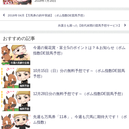
2018年7月16日
2018年 04月【万馬券の的中実績】（ボム指数DE競馬予想）
弁護士も困った【前代未聞の競馬予想サービス】
おすすめの記事
今週の菊花賞・富士Sのポイントは？＆お知らせ（ボム
指数DE競馬予想）
今週の見解や企画
10月15日（日）分の無料予想です～（ボム指数DE競馬
予想）
無料予想
12月28日分の無料予想です～（ボム指数DE競馬予想）
無料予想
先週も万馬券「11本」。今週も穴馬に期待大です！（ボ
ム指数）