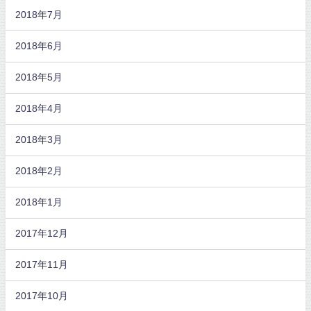
2018年7月
2018年6月
2018年5月
2018年4月
2018年3月
2018年2月
2018年1月
2017年12月
2017年11月
2017年10月