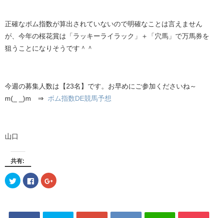
正確なボム指数が算出されていないので明確なことは言えません
が、今年の桜花賞は「ラッキーライラック」＋「穴馬」で万馬券を
狙うことになりそうです＾＾
今週の募集人数は【23名】です。お早めにご参加くださいね～
m(_ _)m ⇒
ボム指数DE競馬予想
山口
共有:
ク
Facebook
ク
リ
で
リ
ッ
共
ッ
ク
有
ク
し
す
し
て
る
て
Twitter
に
Google+