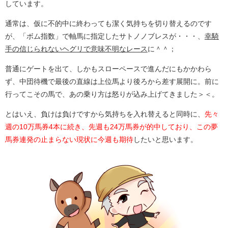
しています。
通常は、仮に不的中に終わっても潔く気持ちを切り替えるのです
が、「ボム指数」で軸馬に指定したサトノノブレスが・・・、
幸騎
手の信じられないヘグリで意味不明なレース
に＾＾；
普通にゲートを出て、しかもスローペースで進んだにもかかわら
ず、中団待機で最後の直線は上位馬より後ろから差す展開に。前に
行ってこその馬で、あの乗り方は怒りが込み上げてきました＞＜。
とはいえ、負けは負けですから気持ちを入れ替えると同時に、
先々
週の10万馬券4本に続き、先週も24万馬券が的中しており、この夢
馬券連発の止まらない現状に今週も期待
したいと思います。