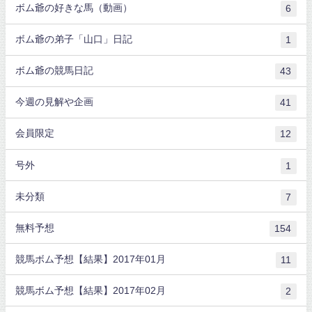
ボム爺の好きな馬（動画）
6
ボム爺の弟子「山口」日記
1
ボム爺の競馬日記
43
今週の見解や企画
41
会員限定
12
号外
1
未分類
7
無料予想
154
競馬ボム予想【結果】2017年01月
11
競馬ボム予想【結果】2017年02月
2