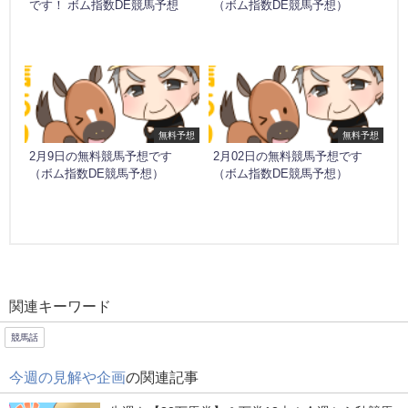
です！ ボム指数DE競馬予想
（ボム指数DE競馬予想）
無料予想
無料予想
2月9日の無料競馬予想です
2月02日の無料競馬予想です
（ボム指数DE競馬予想）
（ボム指数DE競馬予想）
関連キーワード
競馬話
今週の見解や企画
の関連記事