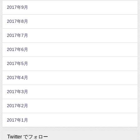
2017年9月
2017年8月
2017年7月
2017年6月
2017年5月
2017年4月
2017年3月
2017年2月
2017年1月
Twitter でフォロー